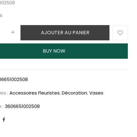
002508
ck
AJOUTER AU PANIER
BUY NOW
06651002508
es :
Accessoires Fleuristes
,
Décoration
,
Vases
e :
3606651002508