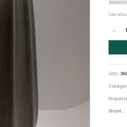
3606651
1 en sto
UGS :
36
Catégori
Étiquett
Share :