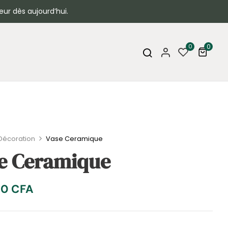
eur dès aujourd’hui.
0
0
Décoration
Vase Ceramique
e Ceramique
00
CFA