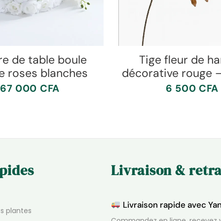
e de table boule
Tige fleur de ha
le roses blanches
décorative rouge 
67 000
CFA
6 500
CFA
apides
Livraison & retra
Livraison rapide avec Ya
os plantes
Commandez en ligne, recevez v