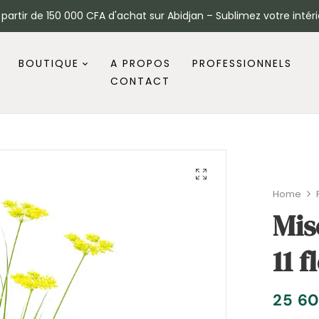
à partir de 150 000 CFA d'achat sur Abidjan – Sublimez votre intéri
BOUTIQUE
A PROPOS
PROFESSIONNELS
CONTACT
Home
Mis
11 
25 6