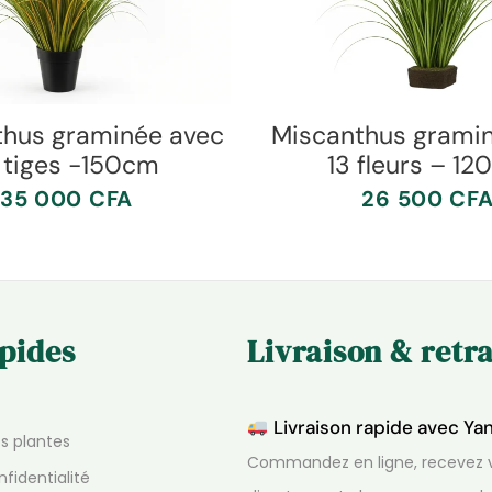
thus graminée avec
Miscanthus grami
 tiges -150cm
13 fleurs – 1
35 000
CFA
26 500
CF
apides
Livraison & retra
Livraison rapide avec Ya
os plantes
Commandez en ligne, recevez v
nfidentialité