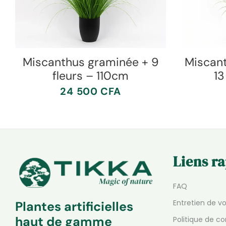
Miscanthus graminée + 9
Miscan
fleurs – 110cm
13
24 500
CFA
Liens r
FAQ
Entretien de v
Plantes artificielles
haut de gamme
Politique de co