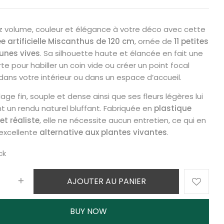
 volume, couleur et élégance à votre déco avec cette
 artificielle Miscanthus de 120 cm
, ornée de
11 petites
aunes vives
. Sa silhouette haute et élancée en fait une
te pour habiller un coin vide ou créer un point focal
dans votre intérieur ou dans un espace d’accueil.
lage fin, souple et dense ainsi que ses fleurs légères lui
t un rendu naturel bluffant. Fabriquée en
plastique
et réaliste
, elle ne nécessite aucun entretien, ce qui en
 excellente
alternative aux plantes vivantes
.
ck
AJOUTER AU PANIER
BUY NOW