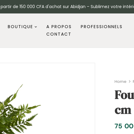
à partir de 150 000 CFA d'achat sur Abidjan – Sublimez votre intéri
BOUTIQUE
A PROPOS
PROFESSIONNELS
CONTACT
Home
Fou
cm 
75 0