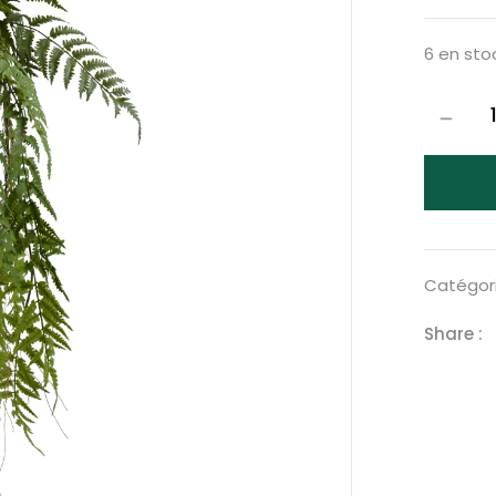
6 en sto
Catégori
Share :