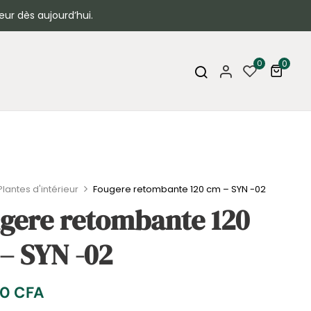
eur dès aujourd’hui.
0
0
Plantes d'intérieur
Fougere retombante 120 cm – SYN -02
gere retombante 120
– SYN -02
00
CFA