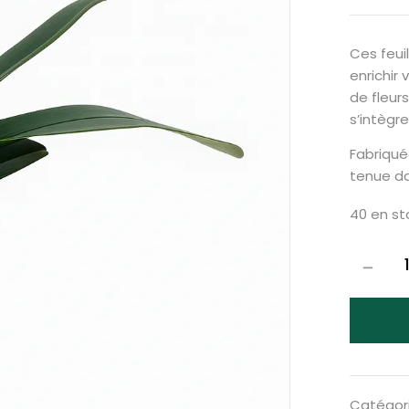
Ces feuil
enrichir
de fleurs
s’intègr
Fabriqué
tenue da
40 en st
Catégori