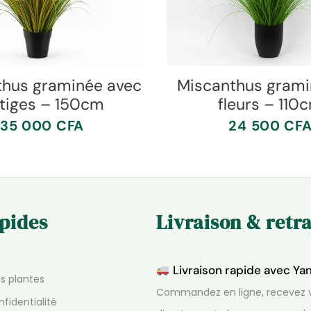
thus graminée avec
Miscanthus grami
 tiges – 150cm
fleurs – 110
35 000
CFA
24 500
CF
apides
Livraison & retra
Livraison rapide avec Ya
os plantes
Commandez en ligne, recevez v
nfidentialité