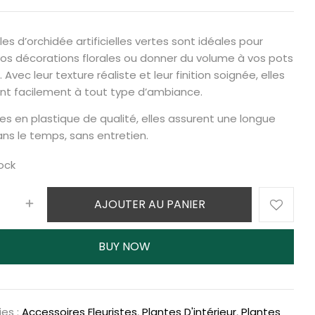
les d’orchidée artificielles vertes sont idéales pour
 vos décorations florales ou donner du volume à vos pots
. Avec leur texture réaliste et leur finition soignée, elles
ent facilement à tout type d’ambiance.
es en plastique de qualité, elles assurent une longue
ns le temps, sans entretien.
ock
AJOUTER AU PANIER
BUY NOW
es :
Accessoires Fleuristes
,
Plantes D'intérieur
,
Plantes