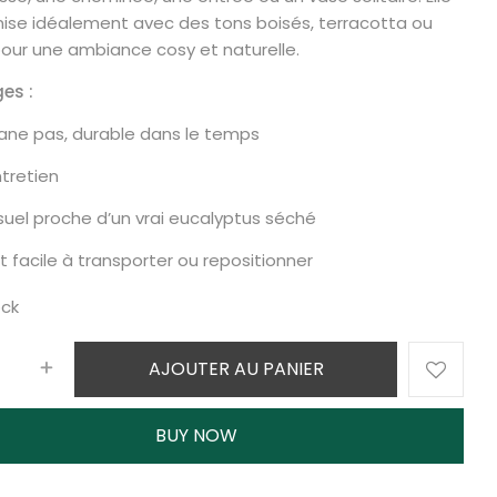
ise idéalement avec des tons boisés, terracotta ou
our une ambiance cosy et naturelle.
es :
fane pas, durable dans le temps
ntretien
visuel proche d’un vrai eucalyptus séché
et facile à transporter ou repositionner
ock
AJOUTER AU PANIER
BUY NOW