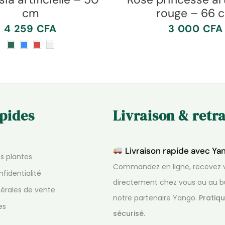
cm
rouge – 66 
4 259
CFA
3 000
CFA
apides
Livraison & retra
Livraison rapide avec Ya
os plantes
Commandez en ligne, recevez v
nfidentialité
directement chez vous ou au b
érales de vente
notre partenaire Yango.
Pratiqu
es
sécurisé.