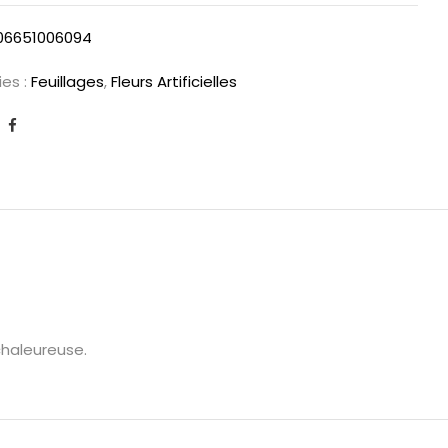
06651006094
es :
Feuillages
,
Fleurs Artificielles
chaleureuse.