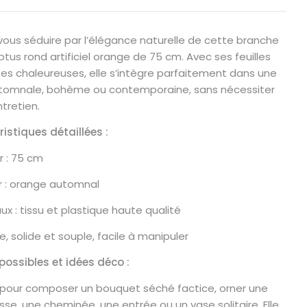
vous séduire par l’élégance naturelle de cette branche
ptus rond artificiel orange de 75 cm. Avec ses feuilles
tes chaleureuses, elle s’intègre parfaitement dans une
tomnale, bohème ou contemporaine, sans nécessiter
tretien.
istiques détaillées :
r : 75 cm
r : orange automnal
ux : tissu et plastique haute qualité
ne, solide et souple, facile à manipuler
ossibles et idées déco :
 pour composer un bouquet séché factice, orner une
sse, une cheminée, une entrée ou un vase solitaire. Elle