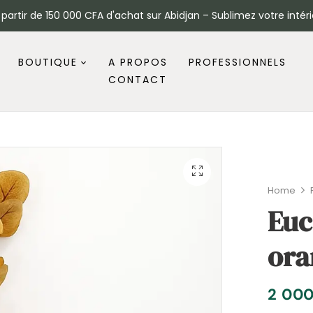
à partir de 150 000 CFA d'achat sur Abidjan – Sublimez votre intéri
BOUTIQUE
A PROPOS
PROFESSIONNELS
CONTACT
Home
Euc
ora
2 00