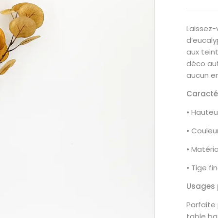
Laissez-
d’eucaly
aux tein
déco au
aucun en
Caractér
• Hauteu
• Couleu
• Matéria
• Tige fi
Usages p
Parfaite
table ba