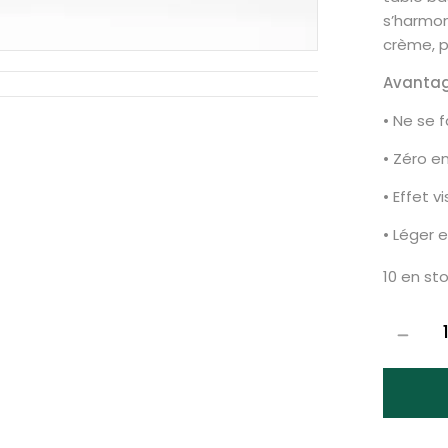
s’harmon
crème, p
Avantag
• Ne se 
• Zéro e
• Effet 
• Léger 
10 en st