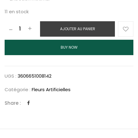
11 en stock
AJOUTER AU PANIER
BUY NOW
UGS :
3606651008142
Catégorie :
Fleurs Artificielles
Share :