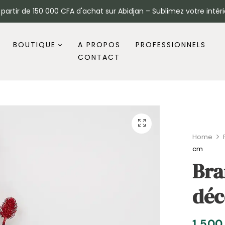
à partir de 150 000 CFA d'achat sur Abidjan – Sublimez votre intéri
BOUTIQUE
A PROPOS
PROFESSIONNELS
CONTACT
Home
cm
Bra
déc
1 50