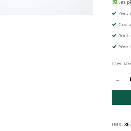
Les p
Zéro 
Coule
Réuti
Résis
12 en st
UGS :
36