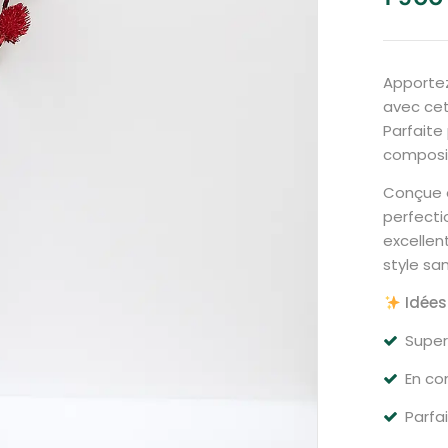
Apportez
avec ce
Parfaite
composit
Conçue
perfecti
excellen
style sa
Idées
Super
En co
Parfa