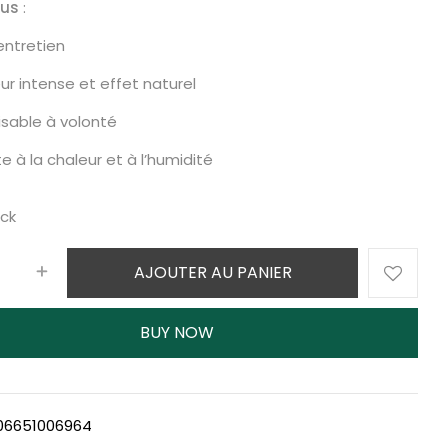
lus
:
entretien
ur intense et effet naturel
lisable à volonté
te à la chaleur et à l’humidité
ock
AJOUTER AU PANIER
BUY NOW
06651006964