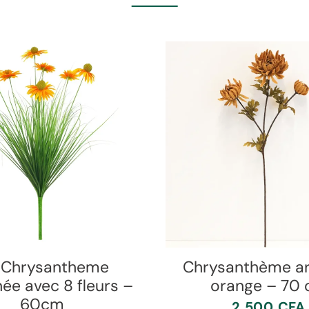
 Chrysantheme
Chrysanthème art
ée avec 8 fleurs –
orange – 70
60cm
2 500
CFA