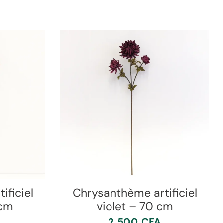
ificiel
Chrysanthème artificiel
 cm
violet – 70 cm
2 500
CFA