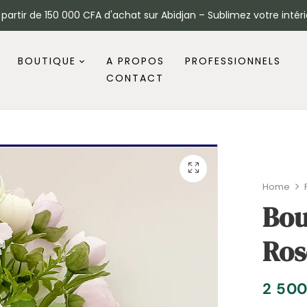
à partir de 150 000 CFA d'achat sur Abidjan – Sublimez votre intéri
BOUTIQUE
A PROPOS
PROFESSIONNELS
CONTACT
Home
Bou
Ros
2 50