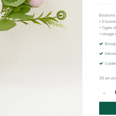
Boutons
• S’ouvr
• Tiges 
• Usage
Bouqu
Déco
Cadea
35 en st