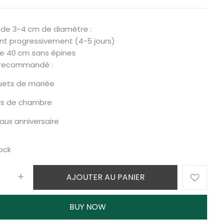
 de 3-4 cm de diamètre :
ent progressivement (4-5 jours)
de 40 cm sans épines
 recommandé :
ets de mariée
rs de chambre
ux anniversaire
ock
AJOUTER AU PANIER
BUY NOW