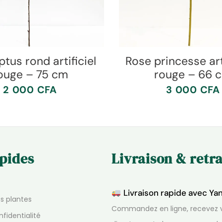
tus rond artificiel
Rose princesse arti
ouge – 75 cm
rouge – 66 
2 000
CFA
3 000
CFA
apides
Livraison & retra
Livraison rapide avec Ya
os plantes
Commandez en ligne, recevez v
nfidentialité