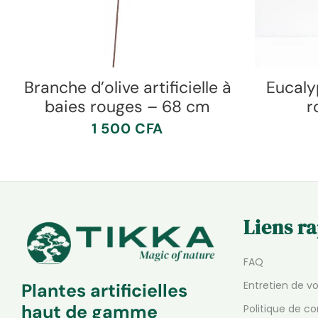
Branche d’olive artificielle à
Eucalyp
baies rouges – 68 cm
r
1 500
CFA
Liens r
FAQ
Entretien de v
Plantes artificielles
haut de gamme
Politique de co