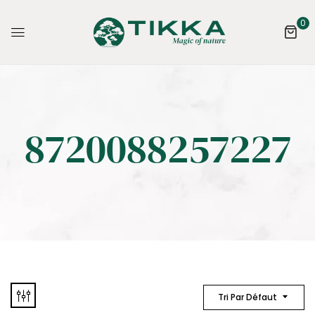
0
8720088257227
Tri Par Défaut