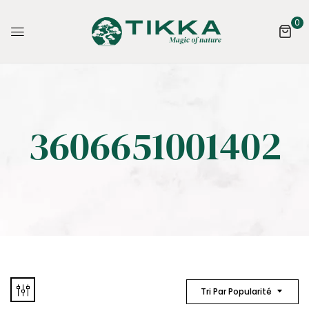
0
3606651001402
Tri Par Popularité