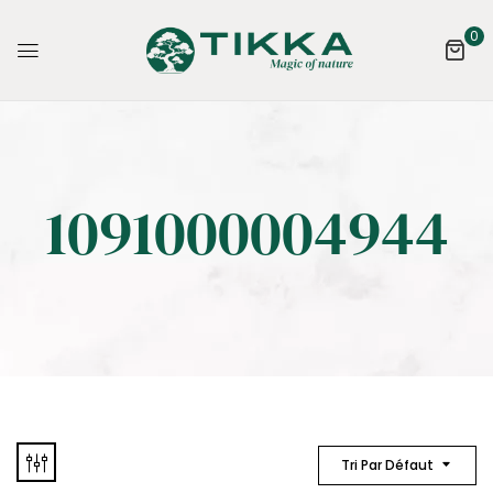
0
1091000004944
Tri Par Défaut