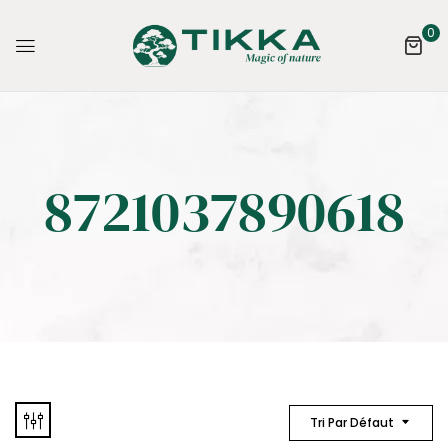
0
8721037890618
Tri Par Défaut