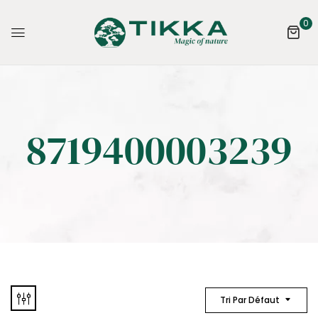
0
8719400003239
Tri Par Défaut