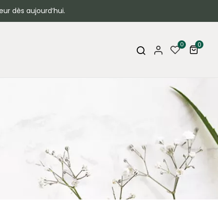
eur dès aujourd’hui.
0
0