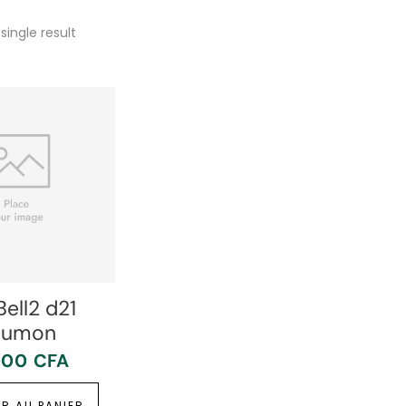
single result
Bell2 d21
aumon
000
CFA
R AU PANIER