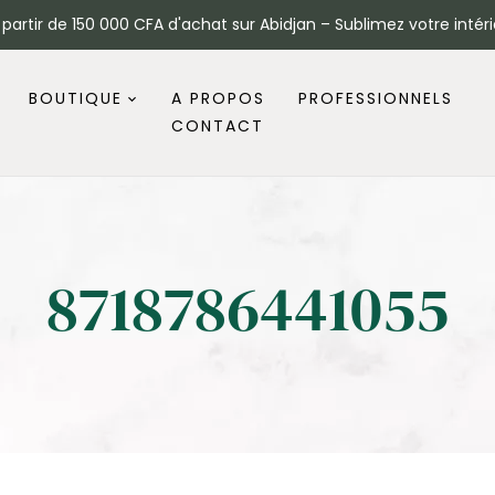
à partir de 150 000 CFA d'achat sur Abidjan – Sublimez votre intéri
BOUTIQUE
A PROPOS
PROFESSIONNELS
CONTACT
8718786441055