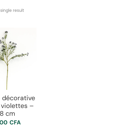
single result
e décorative
 violettes –
8 cm
000
CFA