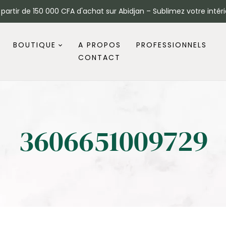
à partir de 150 000 CFA d'achat sur Abidjan – Sublimez votre intéri
BOUTIQUE
A PROPOS
PROFESSIONNELS
CONTACT
3606651009729