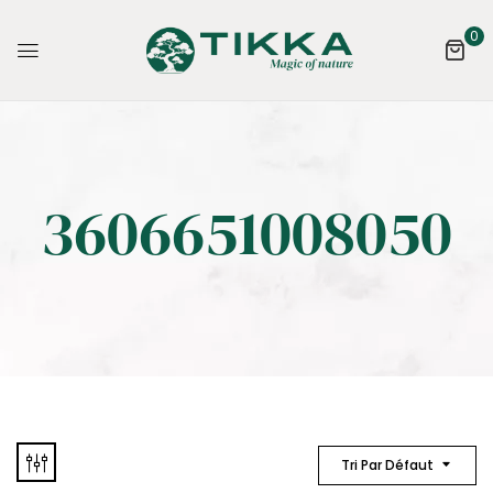
0
3606651008050
Tri Par Défaut