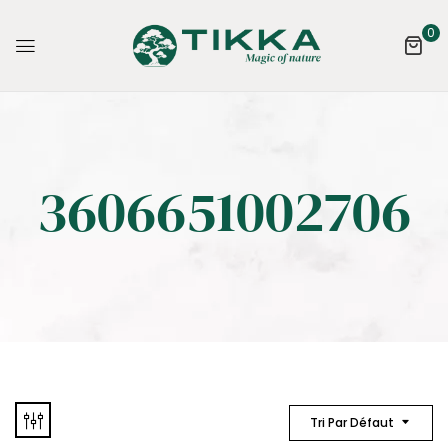
0
3606651002706
Tri Par Défaut