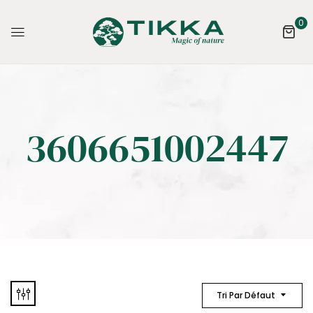
0
3606651002447
Tri Par Défaut