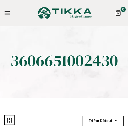
0
3606651002430
Tri Par Défaut