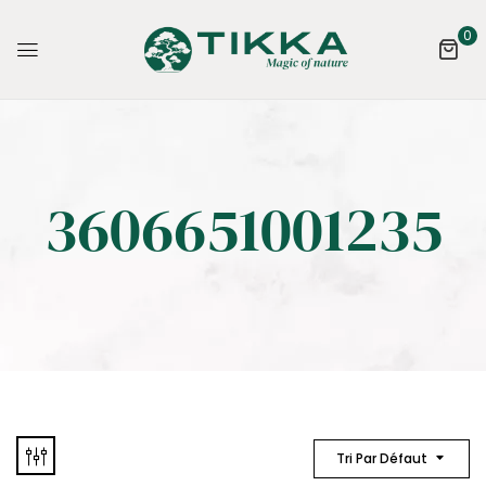
0
3606651001235
Tri Par Défaut