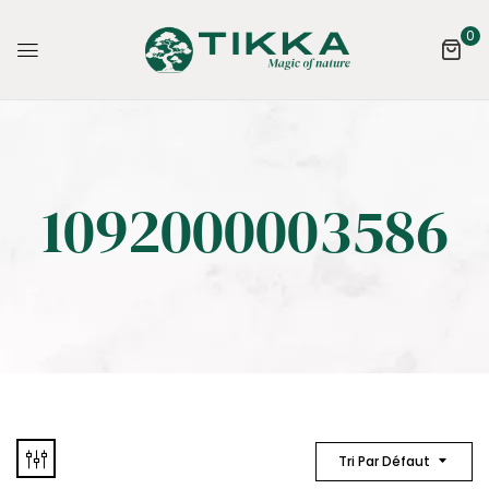
0
1092000003586
Tri Par Défaut