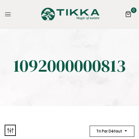
0
1092000000813
Tri Par Défaut